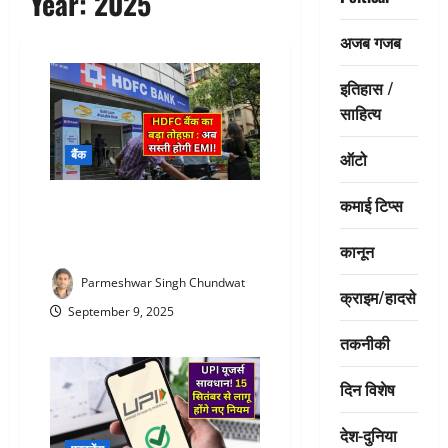
Year:
2025
अजब गजब
इतिहास /
साहित्य
बैंक
ऑटो
कमाई टिप्स
HDFC Bank loan interest rate :
HDFC बैंक ने दिया तोहफ़ा! होम और
कार लोन की EMI होगी सस्ती
कानून
Parmeshwar Singh Chundwat
क्राइम/हादसे
September 9, 2025
तकनीकी
दिन विशेष
देश-दुनिया