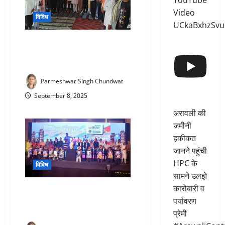
YouTube
Video
विविध
UCkaBxhzSvu
Rawat Rajput Sangharsh Samiti
: कूकड़ा में राष्ट्रीय रावत राजपूत
संघर्ष समिति की 17वीं बैठक संपन्न
Parmeshwar Singh Chundwat
September 8, 2025
अरावली की
जमीनी
हकीकत
जानने पहुंची
HPC के
विविध
सामने उलझे
कारोबारी व
Vedanta Zinc City Half Marathon
पर्यावरण
: हिंदुस्तान जिंक ने लॉन्च किया दूसरा
वेदांता जिंक सिटी हाफ मैराथन
प्रेमी