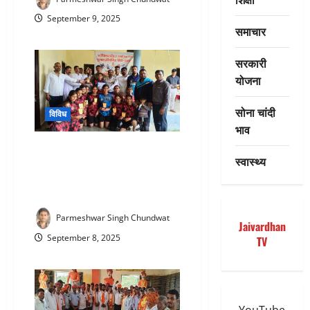
September 9, 2025
समाचार
सरकारी
योजना
सोना चांदी
विविध
भाव
Football Tournament : राजसमंद में
स्वास्थ्य
34वीं जिला स्तरीय फुटबॉल
प्रतियोगिता का शानदार समापन :
विजेता टीमों का हुआ सम्मान
Parmeshwar Singh Chundwat
Jaivardhan
September 8, 2025
TV