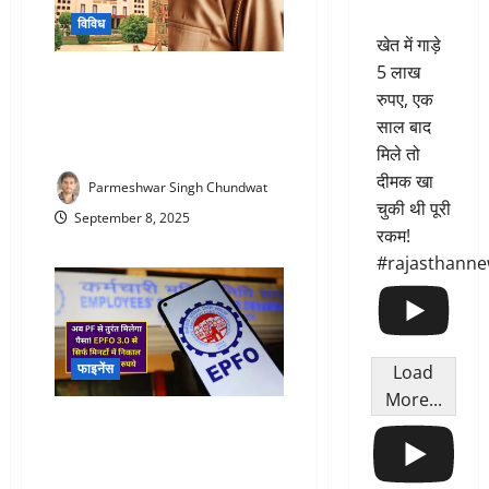
विविध
खेत में गाड़े
5 लाख
SI Bharti Rajasthan : राजस्थान
रुपए, एक
हाईकोर्ट की डिवीजन बेंच ने सब
इंस्पेक्टर भर्ती 2021 रद्द करने के
साल बाद
आदेश पर लगाई रोक
मिले तो
दीमक खा
Parmeshwar Singh Chundwat
चुकी थी पूरी
September 8, 2025
रकम!
#rajasthann
फाइनेंस
Load
More...
EPFO 3.0 launch 2025 : PF खाते
से मिनटों में निकाल सकेंगे 1 लाख
रुपये, लंबे इंतजार की झंझट होगी खत्म