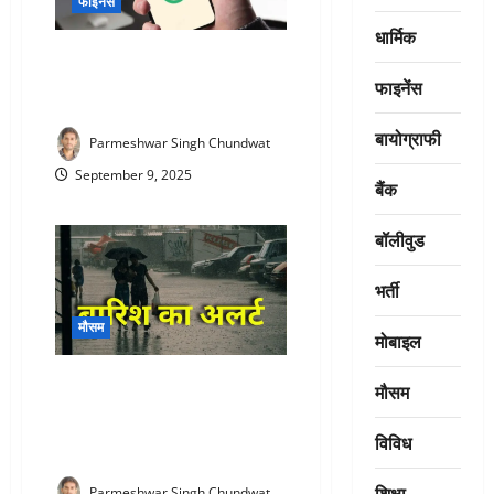
फाइनेंस
धार्मिक
UPI new transaction limit : UPI
यूजर्स सावधान! 15 सितंबर से लागू
फाइनेंस
होंगे नए नियम, जानिए पूरी डिटेल
बायोग्राफी
Parmeshwar Singh Chundwat
September 9, 2025
बैंक
बॉलीवुड
भर्ती
मौसम
मोबाइल
Rain Alert : राजस्थान में 1917 के
मौसम
बाद रिकॉर्डतोड़ बारिश: 63 प्रतिशत
बांध लबालब, दो जिलों में आज भी
विविध
अलर्ट जारी
शिक्षा
Parmeshwar Singh Chundwat