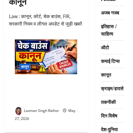
कानून
अजब गजब
Law : कानून, कोर्ट, चेक बाउंस, FIR,
सरकारी नियम व लीगल अपडेट से जुड़ी खबरें
इतिहास /
साहित्य
ऑटो
कमाई टिप्स
कानून
कानून
Cheque Bounce Rules : चेक
क्राइम/हादसे
बाउंस होने पर क्या करें ? Legal
Notice, Penalty व Settlement के
नियम
तकनीकी
Laxman Singh Rathor
May
दिन विशेष
27, 2026
देश-दुनिया