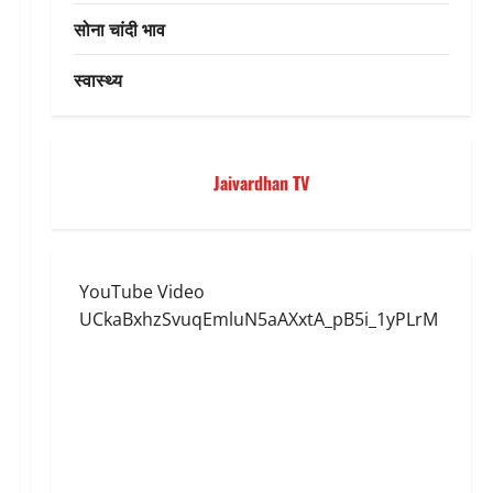
सोना चांदी भाव
स्वास्थ्य
Jaivardhan TV
YouTube Video
UCkaBxhzSvuqEmluN5aAXxtA_pB5i_1yPLrM