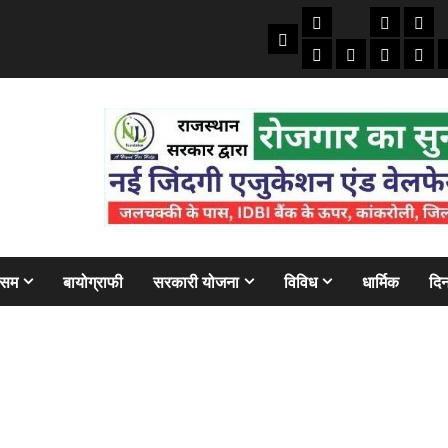
तकनीकी
क्राइम/हाद
फाइने
Home
ऑटो
मोबाइल
अजब गज
बैंक
ौसम
बायोग्राफी
सरकारी योजना
विविध
धार्मिक
दिन