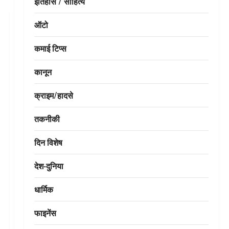
इतिहास / साहित्य
ऑटो
कमाई टिप्स
कानून
क्राइम/हादसे
तकनीकी
दिन विशेष
देश-दुनिया
धार्मिक
फाइनेंस