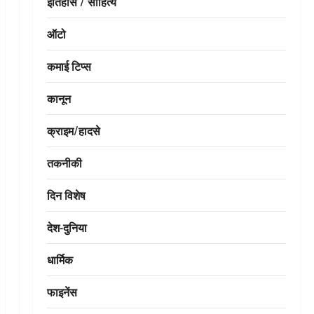
इतिहास / साहित्य
ऑटो
कमाई टिप्स
कानून
क्राइम/हादसे
तकनीकी
दिन विशेष
देश-दुनिया
धार्मिक
फाइनेंस