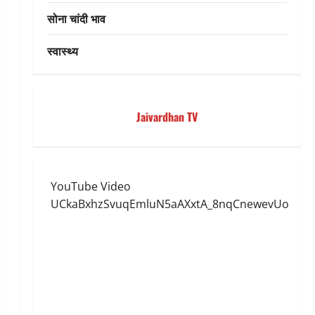
सोना चांदी भाव
स्वास्थ्य
Jaivardhan TV
YouTube Video
UCkaBxhzSvuqEmluN5aAXxtA_8nqCnewevUo