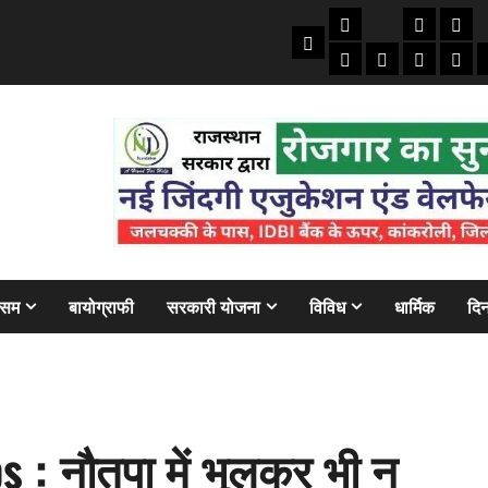
तकनीकी
क्राइम/हाद
फाइने
Home
ऑटो
मोबाइल
अजब गज
बैंक
ौसम
बायोग्राफी
सरकारी योजना
विविध
धार्मिक
दिन
: नौतपा में भूलकर भी न