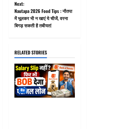
t
Next:
Nautapa 2026 Food Tips : नौतपा
n
में भूलकर भी न खाएं ये चीजें, वरना
बिगड़ सकती है तबीयत!
a
v
i
RELATED STORIES
g
a
t
बैंक
i
BOB Personal Loan : Salary
o
Slip नहीं? फिर भी BOB देगा
पर्सनल लोन, जानिए PAN कार्ड से
n
आवेदन का आसान तरीका