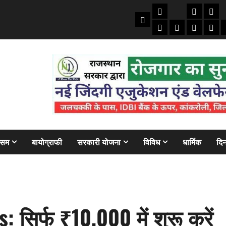
तकनीकी
क्राइम/हाद
फाइने
Home
ऑटो
मोबाइल
अजब गज
बैंक
ौसम
बायोग्राफी
सरकारी योजना
विविध
धार्मिक
दिन
सिर्फ ₹10,000 में शुरू करें