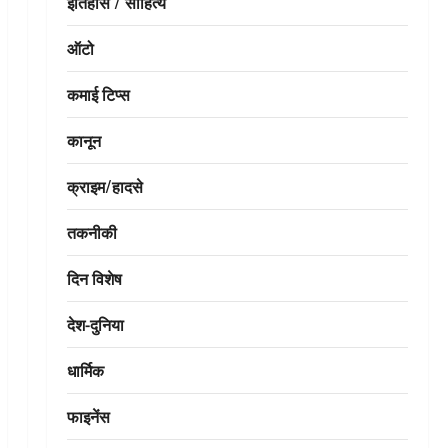
इतिहास / साहित्य
ऑटो
कमाई टिप्स
कानून
क्राइम/हादसे
तकनीकी
दिन विशेष
देश-दुनिया
धार्मिक
फाइनेंस