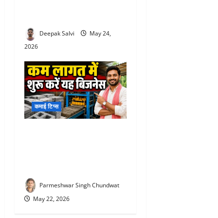
बिजनेस, घर की रसोई से हर
महीने कमाएं ₹60 हजार तक
Deepak Salvi
May 24,
2026
कमाई टिप्स
Low investment business :
कम लागत में शुरू करें यह
बिजनेस, सरकार दे रही 25 लाख
तक की मदद
Parmeshwar Singh Chundwat
May 22, 2026