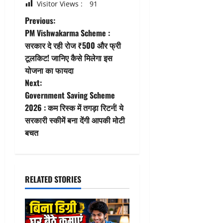
Visitor Views :
91
P
Previous:
PM Vishwakarma Scheme :
o
सरकार दे रही रोज ₹500 और फ्री
टूलकिट! जानिए कैसे मिलेगा इस
s
योजना का फायदा
t
Next:
Government Saving Scheme
n
2026 : कम रिस्क में तगड़ा रिटर्न! ये
सरकारी स्कीमें बना देंगी आपकी मोटी
a
बचत
v
i
RELATED STORIES
g
a