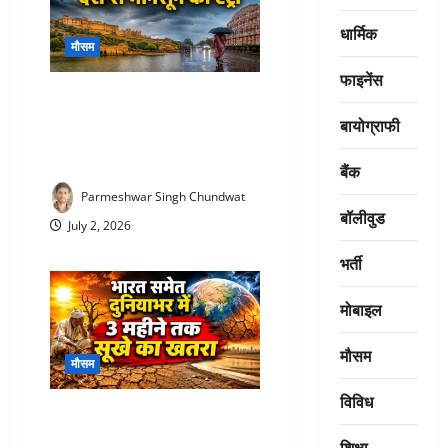
धार्मिक
मौसम
फाइनेंस
Rajasthan Monsoon Update :
राजस्थान में आखिरकार मानसून की
बायोग्राफी
एंट्री! 12 जिलों में पहुंचा, यहां होगी
बारिश
बैंक
Parmeshwar Singh Chundwat
बॉलीवुड
July 2, 2026
भर्ती
मोबाइल
मौसम
मौसम
विविध
Monsoon 2026 prediction : भारत
पर मंडरा रहा बड़ा खतरा! अगले 3
शिक्षा