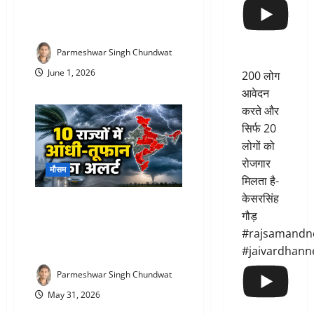
जिलों में अलर्ट, जानिए आपके जिले का
हाल
Parmeshwar Singh Chundwat
June 1, 2026
200 लोग
आवेदन
करते और
सिर्फ 20
लोगों को
रोजगार
मौसम
मिलता है-
केसरसिंह
IMD Weather Alert Today : 31 मई
गौड़
को मौसम करेगा बड़ा खेल! कहीं
#rajsamandn
बारिश, कहीं ओले तो कहीं तूफानी
हवाओं का खतरा
#jaivardhann
Parmeshwar Singh Chundwat
May 31, 2026