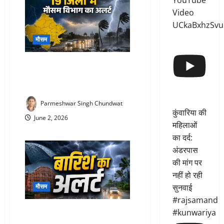
YouTube
Video
UCkaBxhzSvu
मौसम
Rajasthan Today Weather :
राजस्थान के 19 जिलों में आज भी तेज
आंधी- बारिश का अलर्ट
Parmeshwar Singh Chundwat
कुंवारिया की
June 2, 2026
महिलाओं
का दर्द:
अंडरपास
की मांग पर
नहीं हो रही
सुनवाई
मौसम
#rajsamand
Rajasthan Rain Alert Today :
#kunwariya
राजस्थान में मौसम का बड़ा यू-टर्न! 20