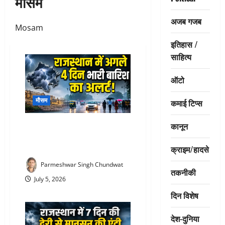
मौसम
अजब गजब
Mosam
इतिहास /
साहित्य
ऑटो
मौसम
कमाई टिप्स
कानून
Heavy Rain in Rajasthan today :
राजसमंद समेत राजस्थान में अगले 4
दिन भारी बारिश का अलर्ट! जानिए
क्राइम/हादसे
Parmeshwar Singh Chundwat
तकनीकी
July 5, 2026
दिन विशेष
देश-दुनिया