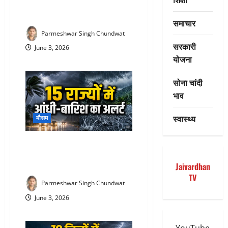
महीने सूखे की चेतावनी, WMO ने जारी
किया अलर्ट
समाचार
Parmeshwar Singh Chundwat
सरकारी
June 3, 2026
योजना
सोना चांदी
भाव
स्वास्थ्य
मौसम
Weather Update Rajasthan : आज
मौसम का बड़ा हमला! 15 राज्यों में
आंधी-बारिश का रेड अलर्ट
Jaivardhan
TV
Parmeshwar Singh Chundwat
June 3, 2026