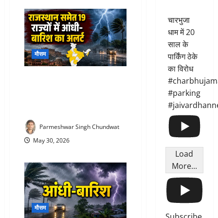
चारभुजा
धाम में 20
साल के
मौसम
पार्किंग ठेके
का विरोध
Weather Update Today : नौतपा में
#charbhujam
आधी रात तूफानी बारिश ! क्या शुभ
#parking
संकेत है या किसी बड़े बदलाव का
#jaivardhann
इशारा?
Parmeshwar Singh Chundwat
May 30, 2026
Load
More...
मौसम
Subscribe