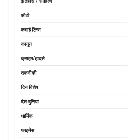
इतिहास / साहित्य
ऑटो
कमाई टिप्स
कानून
क्राइम/हादसे
तकनीकी
दिन विशेष
देश-दुनिया
धार्मिक
फाइनेंस