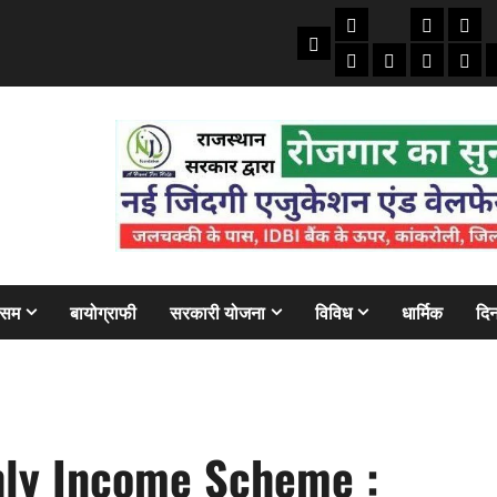
तकनीकी
क्राइम/हाद
फाइने
Home
ऑटो
मोबाइल
अजब गज
बैंक
ौसम
बायोग्राफी
सरकारी योजना
विविध
धार्मिक
दिन
hly Income Scheme :