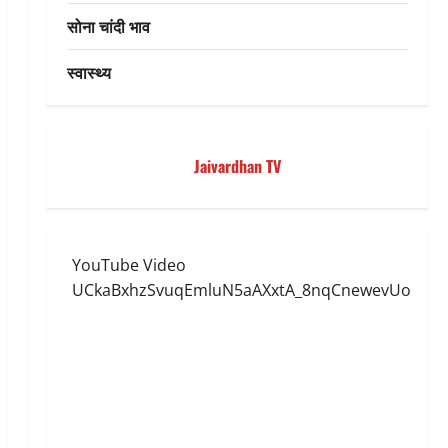
सोना चांदी भाव
स्वास्थ्य
Jaivardhan TV
YouTube Video
UCkaBxhzSvuqEmluN5aAXxtA_8nqCnewevUo