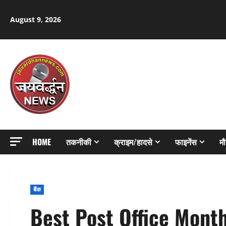
Skip
to
August 9, 2026
content
HOME
तकनीकी
क्राइम/हादसे
फाइनेंस
म
बैंक
Best Post Office Mont