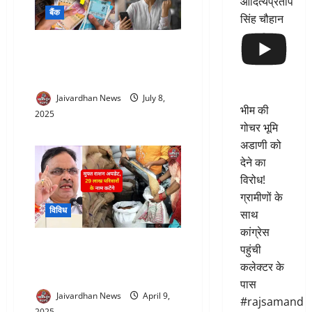
आदित्यप्रताप
बैंक
सिंह चौहान
Pan Card Instant loan app | मुझे
तुरंत पर्सनल लोन चाहिए | Personal
loan apply online process
Jaivardhan News
July 8,
भीम की
2025
गोचर भूमि
अडाणी को
देने का
विरोध!
ग्रामीणों के
विविध
साथ
कांग्रेस
NFSA beneficiary : राजस्थान में
पहुंची
बिना KYC 29 लाख लोग खा गए 1.16
कलेक्टर के
करोड़ किलो गेहूं, अब बड़ा एक्शन
पास
Jaivardhan News
April 9,
#rajsamand
2025