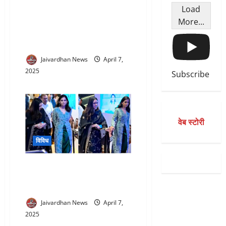
Load
Nikkei index fall today : एशियाई
More...
बाजारों में हाहाकार : ट्रंप की टैरिफ
पॉलिसी ने मचाया वैश्विक आर्थिक
तूफान
Jaivardhan News
April 7,
2025
Subscribe
वेब स्टोरी
विविध
Isha Ambani and Shloka Mehta
ने Express Awards में बिखेरा देसी
ग्लैमर, Ambani बहुओं का जलवा
Jaivardhan News
April 7,
2025