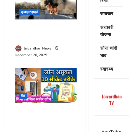
क्राइम/हादसे
समाचार
सरकारी
Highway Accident in udaipur :
डिवाइडर तोड़ बेकाबू टैंकर सामने
योजना
कंटेनर से टकराया, लगी भीषण आग
सोना चांदी
Jaivardhan News
भाव
December 20, 2025
स्वास्थ्य
Jaivardhan
बैंक
TV
Personal loan secrets in india :
पर्सनल लोन अप्रूवल के 10 सीक्रेट
तरीके | Personal loan for low
cibil score