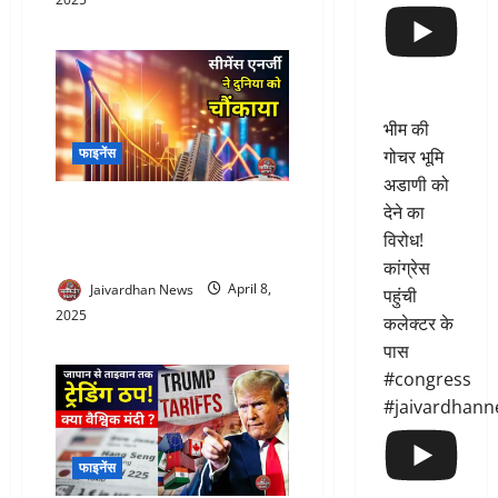
भीम की
फाइनेंस
गोचर भूमि
अडाणी को
Siemens Share Price : सीमेंस
देने का
एनर्जी के शेयर पाने का आखिरी मौका,
विरोध!
देखिए किसे मिलेगा फायदा
कांग्रेस
Jaivardhan News
April 8,
पहुंची
2025
कलेक्टर के
पास
#congress
#jaivardhann
फाइनेंस