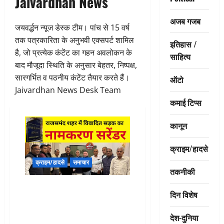
Jaivardhan News
अजब गजब
जयवर्द्धन न्यूज डेस्क टीम। पांच से 15 वर्ष
तक पत्रकारिता के अनुभवी एक्सपर्ट शामिल
इतिहास /
है, जो प्रत्येक कंटेंट का गहन अवलोकन के
साहित्य
बाद मौजूदा स्थिति के अनुसार बेहतर, निष्पक्ष,
सारगर्भित व पठनीय कंटेंट तैयार करते हैं।
ऑटो
Jaivardhan News Desk Team
कमाई टिप्स
कानून
क्राइम/हादसे
क्राइम/हादसे
समाचार
तकनीकी
Road naming controversy :
दिन विशेष
राजसमंद में नहीं रहेगा “आचार्य
महाश्रमण अहिंसा मार्ग”, जैन समाज ने
देश-दुनिया
किया सरेंडर