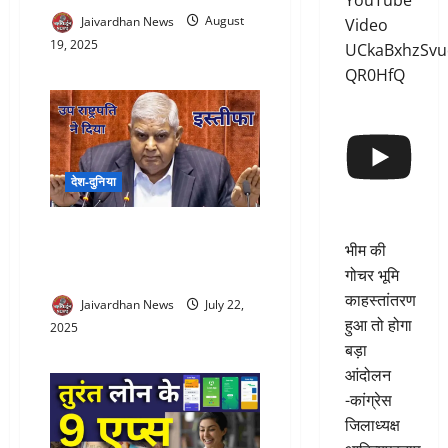
YouTube
Jaivardhan News
August
Video
19, 2025
UCkaBxhzSvu
QR0HfQ
देश-दुनिया
Jagdeep Dhankhar Resignation :
भीम की
जगदीप धनखड़ ने उप राष्ट्रपति पद से
गोचर भूमि
दिया इस्तीफा, कारण बताया स्वास्थ्य
काहस्तांतरण
Jaivardhan News
July 22,
हुआ तो होगा
2025
बड़ा
आंदोलन
-कांग्रेस
जिलाध्यक्ष