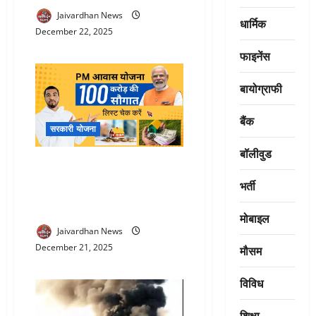
Jaivardhan News
धार्मिक
December 22, 2025
फाइनेंस
बायोग्राफी
बैंक
सरकारी योजना
बॉलीवुड
PM Awas Yojana : प्रधानमंत्री
ग्रामीण आवास योजना में 23 दिसंबर
भर्ती
को 18,500 परिवारों को 100 करोड़
की सौगात
मोबाइल
Jaivardhan News
December 21, 2025
मौसम
विविध
शिक्षा