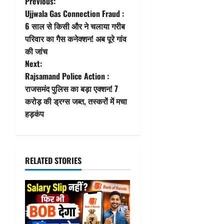
P
Previous:
Ujjwala Gas Connection Fraud :
o
6 साल से किसी और ने चलाया गरीब
परिवार का गैस कनेक्शन! अब पूरे गांव
s
की जांच
t
Next:
Rajsamand Police Action :
n
राजसमंद पुलिस का बड़ा एक्शन! 7
करोड़ की ड्रग्स जब्त, तस्करों में मचा
a
हड़कंप
v
i
RELATED STORIES
g
a
t