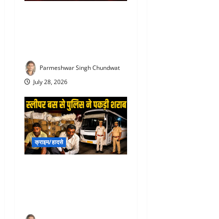
Rajsamand Road Accident :
देवरानी को RK अस्पताल में भर्ती
कराकर लौट रही जेठानी और
आशा सहयोगिनी की दर्दनाक मौत
Parmeshwar Singh Chundwat
July 28, 2026
क्राइम/हादसे
Liquor Smuggling in
rajsamand : स्लीपर बस के
सीक्रेट बॉक्स में छिपा शराब
तस्करी, पुलिस ने पकड़ा जखीरा