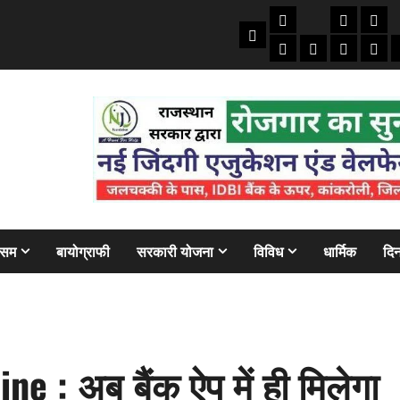
तकनीकी
क्राइम/हाद
फाइने
Home
ऑटो
मोबाइल
अजब गज
बैंक
ौसम
बायोग्राफी
सरकारी योजना
विविध
धार्मिक
दिन
 : अब बैंक ऐप में ही मिलेगा