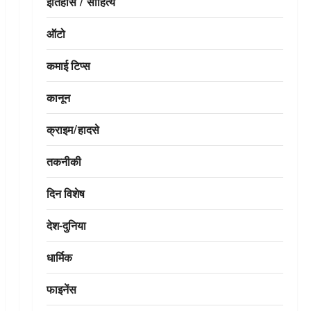
इतिहास / साहित्य
ऑटो
कमाई टिप्स
कानून
क्राइम/हादसे
तकनीकी
दिन विशेष
देश-दुनिया
धार्मिक
फाइनेंस