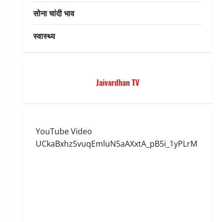
सोना चांदी भाव
स्वास्थ्य
Jaivardhan TV
YouTube Video
UCkaBxhzSvuqEmluN5aAXxtA_pB5i_1yPLrM