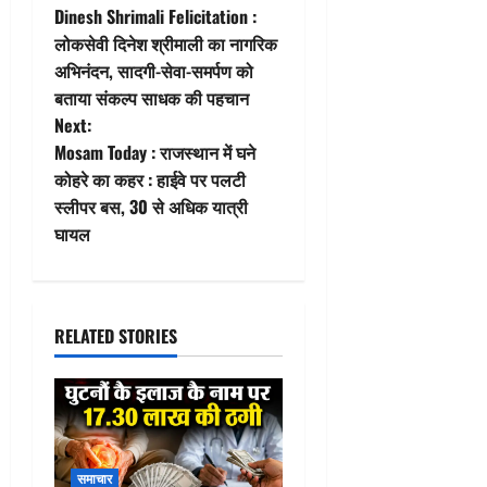
Dinesh Shrimali Felicitation :
o
लोकसेवी दिनेश श्रीमाली का नागरिक
अभिनंदन, सादगी-सेवा-समर्पण को
s
बताया संकल्प साधक की पहचान
t
Next:
Mosam Today : राजस्थान में घने
n
कोहरे का कहर : हाईवे पर पलटी
स्लीपर बस, 30 से अधिक यात्री
a
घायल
v
i
RELATED STORIES
g
a
t
समाचार