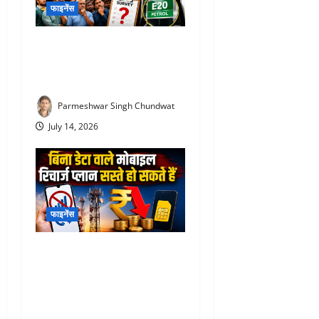
फाइनेंस
E20 Petrol News : E20 पेट्रोल
पर आया चौंकाने वाला सर्वे! NDA
समर्थकों ने भी जताई नाराजगी
Parmeshwar Singh Chundwat
July 14, 2026
फाइनेंस
TRAI New Recharge Rules
2026 : ₹300 का रिचार्ज अब
₹100 में? TRAI के नए प्रस्ताव
से मिलेगी राहत