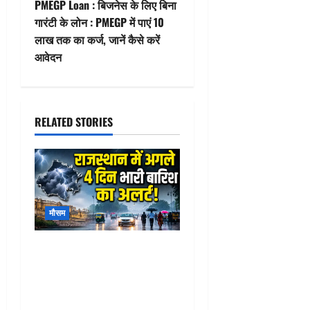
t
PMEGP Loan : बिजनेस के लिए बिना
गारंटी के लोन : PMEGP में पाएं 10
n
लाख तक का कर्ज, जानें कैसे करें
आवेदन
a
v
i
RELATED STORIES
g
a
t
मौसम
i
Heavy Rain in Rajasthan
o
today : राजसमंद समेत
राजस्थान में अगले 4 दिन भारी
n
बारिश का अलर्ट! जानिए