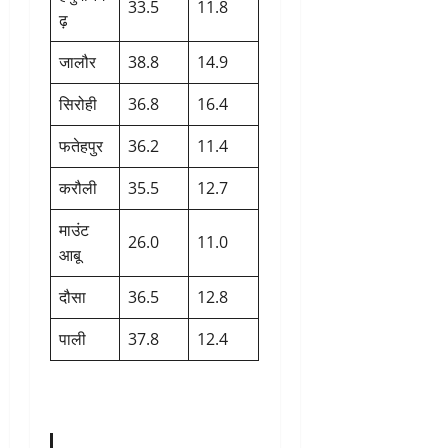
33.5
11.8
ढ़
जालौर
38.8
14.9
सिरोही
36.8
16.4
फतेहपुर
36.2
11.4
करौली
35.5
12.7
माउंट
26.0
11.0
आबू
दौसा
36.5
12.8
पाली
37.8
12.4