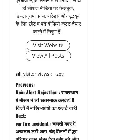
प्रभावी न्यूज लिखने में माहिर हैं। साथ
ही सोशल मीडिया पर फेसबुक,
इंस्टाग्राम, एक्स, थ्रेड्स और यूट्यूब
के लिए छोटे व बड़े वीडियो कंटेंट तैयार
करने में निपुण हैं।
Visit Website
View All Posts
Visitor Views :
289
P
Previous:
Rain Alert Rajasthan : राजस्थान
o
में मौसम ने ली खतरनाक करवट! 8
जिलों में बारिश-आंधी का अलर्ट जारी
s
Next:
t
car fire accident : चलती कार में
अचानक लगी आग, चंद मिनटों में पूरा
n
परिवार खत्म, मंजर देख कांप उठे लोग