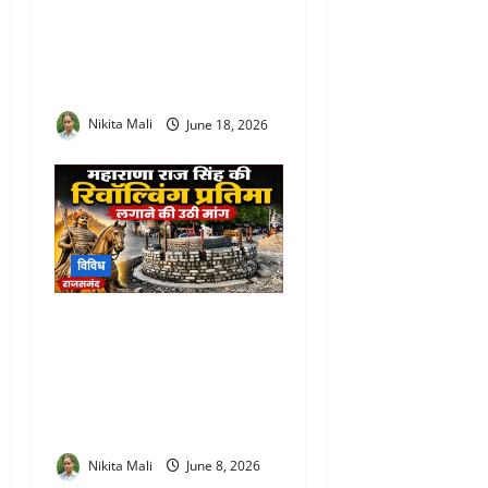
Rajsamand Urban Service
Camp : प्रभारी सचिव आरती
डोगरा ने ग्रामीण-शहरी सेवा
शिविरों का किया मैराथन निरीक्षण
Nikita Mali
June 18, 2026
विविध
Maharana Raj Singh
Revolving Statue Rajsamand
: जल चक्की चौराहे पर महाराणा
राज सिंह की रिवॉल्विंग प्रतिमा
लगाने की उठी मांग
Nikita Mali
June 8, 2026