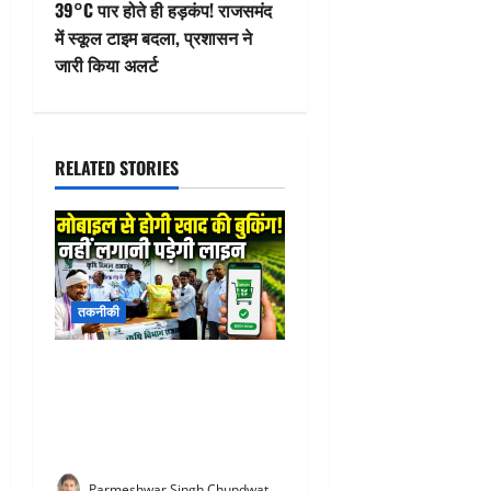
39°C पार होते ही हड़कंप! राजसमंद
n
में स्कूल टाइम बदला, प्रशासन ने
जारी किया अलर्ट
a
v
i
RELATED STORIES
g
a
t
तकनीकी
i
Fertilizer Sales Application
o
System : राजसमंद से हुई नई
शुरुआत! अब किसानों को खाद के
n
लिए नहीं लगानी पड़ेगी लाइन
Parmeshwar Singh Chundwat