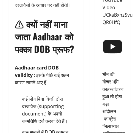
YouTube
दस्तावेजों के आधार पर नहीं होती।
Video
UCkaBxhzSvu
⚠️ क्यों नहीं माना
QR0HfQ
जाता Aadhaar को
पक्का DOB प्रूफ?
Aadhaar card DOB
भीम की
validity
: इसके पीछे कई अहम
गोचर भूमि
कारण सामने आए हैं:
काहस्तांतरण
हुआ तो होगा
कई लोग बिना किसी ठोस
बड़ा
दस्तावेज (supporting
आंदोलन
document) के अपनी
-कांग्रेस
जन्मतिथि दर्ज करवा देते हैं।
जिलाध्यक्ष
कुछ मामलों में DOB अनुमान