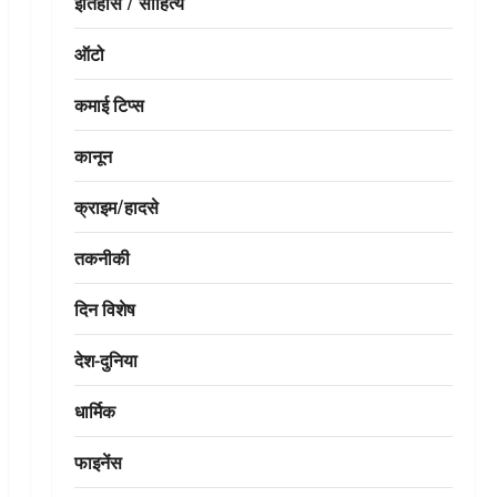
इतिहास / साहित्य
ऑटो
कमाई टिप्स
कानून
क्राइम/हादसे
तकनीकी
दिन विशेष
देश-दुनिया
धार्मिक
फाइनेंस