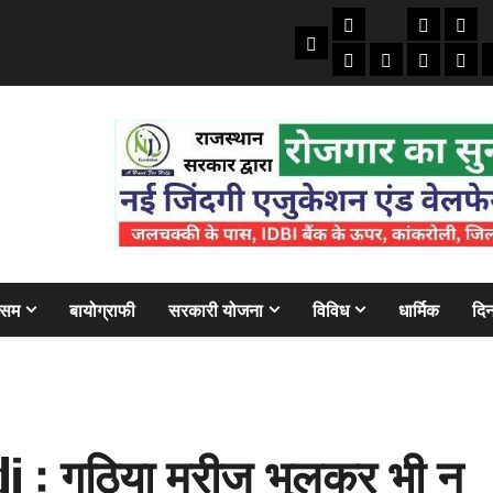
तकनीकी
क्राइम/हाद
फाइने
Home
ऑटो
मोबाइल
अजब गज
बैंक
ौसम
बायोग्राफी
सरकारी योजना
विविध
धार्मिक
दिन
di : गठिया मरीज भूलकर भी न