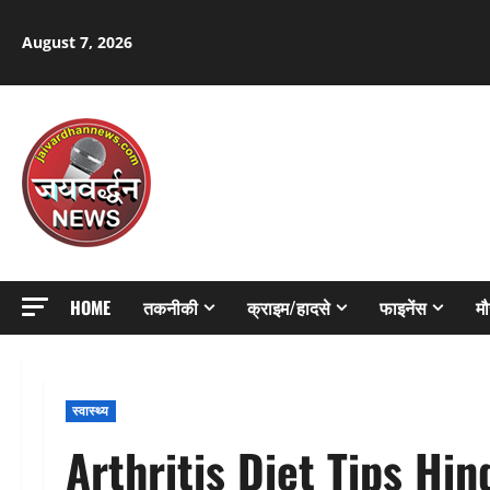
Skip
to
August 7, 2026
content
HOME
तकनीकी
क्राइम/हादसे
फाइनेंस
म
स्वास्थ्य
Arthritis Diet Tips Hin