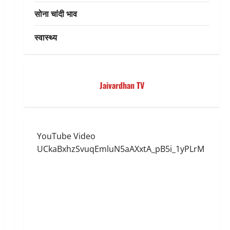
सोना चांदी भाव
स्वास्थ्य
Jaivardhan TV
YouTube Video
UCkaBxhzSvuqEmluN5aAXxtA_pB5i_1yPLrM