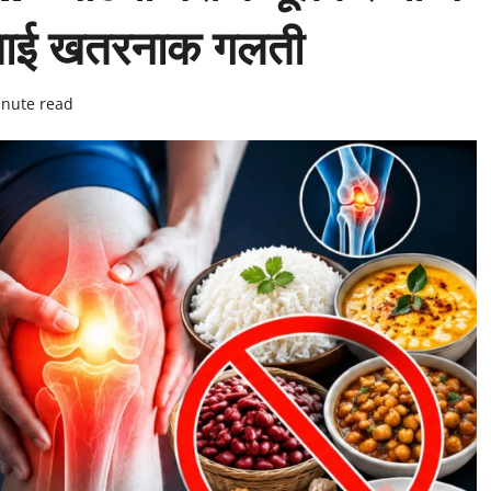
े बताई खतरनाक गलती
inute read