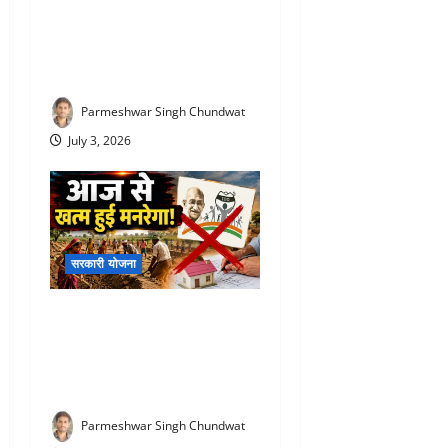
PM Vishwakarma Yojana :
रोज ₹500 दे रही सरकार! जानिए
किसे और कितने दिनों तक मिलेगा
स्टाइपेंड
Parmeshwar Singh Chundwat
July 3, 2026
सरकारी योजना
VBG Ramji Scheme 2026 :
आज से खत्म हुई मनरेगा! अब पूरे
देश में लागू होगी ‘वीबी-जी रामजी’
योजना, जानिए क्या-क्या बदला
Parmeshwar Singh Chundwat