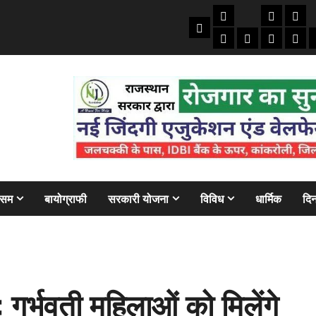
तकनीकी
क्राइम/हाद
फाइने
Home
ऑटो
मोबाइल
अजब गज
बैंक
ौसम
बायोग्राफी
सरकारी योजना
विविध
धार्मिक
दिन
्भवती महिलाओं को मिलेंगे