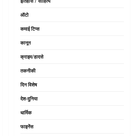
इतिहास / साहित्य
ऑटो
कमाई टिप्स
कानून
क्राइम/हादसे
तकनीकी
दिन विशेष
देश-दुनिया
धार्मिक
फाइनेंस