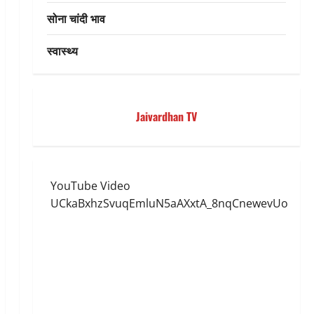
सोना चांदी भाव
स्वास्थ्य
Jaivardhan TV
YouTube Video
UCkaBxhzSvuqEmluN5aAXxtA_8nqCnewevUo