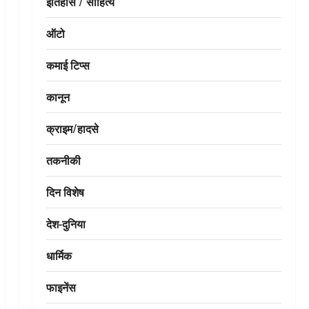
इतिहास / साहित्य
ऑटो
कमाई टिप्स
कानून
क्राइम/हादसे
तकनीकी
दिन विशेष
देश-दुनिया
धार्मिक
फाइनेंस