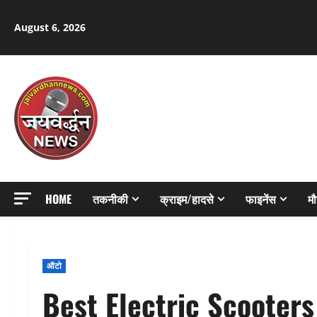
Skip
to
August 6, 2026
content
HOME
तकनीकी
क्राइम/हादसे
फाइनेंस
म
ऑटो
Best Electric Scooters