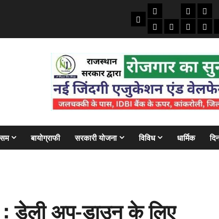
तकनीकी
क्राइम/हाद
फाइने
Home
ऑटो
मोबाइल
अजब गज
बैंक
ौसम
बायोग्राफी
सरकारी योजना
विविध
धार्मिक
दिन
 : डेली अप-डाउन के लिए