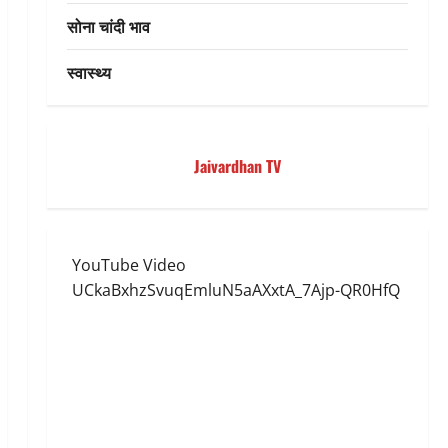
सोना चांदी भाव
स्वास्थ्य
Jaivardhan TV
YouTube Video
UCkaBxhzSvuqEmluN5aAXxtA_7Ajp-QR0HfQ