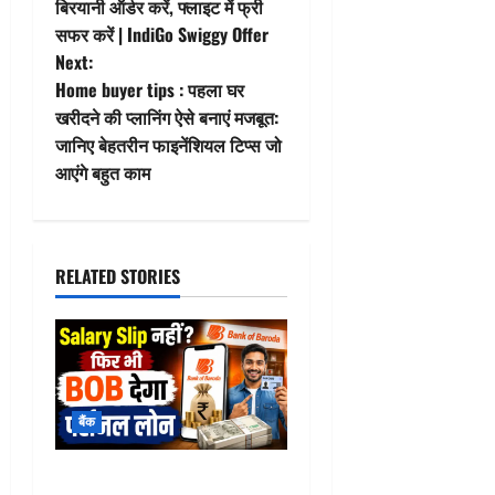
o
बिरयानी ऑर्डर करें, फ्लाइट में फ्री
सफर करें | IndiGo Swiggy Offer
s
Next:
t
Home buyer tips : पहला घर
खरीदने की प्लानिंग ऐसे बनाएं मजबूत:
n
जानिए बेहतरीन फाइनेंशियल टिप्स जो
आएंगे बहुत काम
a
v
i
RELATED STORIES
g
a
t
बैंक
i
BOB Personal Loan : Salary