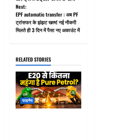
t
Next:
EPF automatic transfer : अब PF
n
ट्रांसफर के झंझट खत्म! नई नौकरी
मिलते ही 3 दिन में पैसा नए अकाउंट में
a
v
i
RELATED STORIES
g
a
t
फाइनेंस
i
Pure Petrol Price : E20
o
पेट्रोल छोड़कर प्योर पेट्रोल
खरीदेंगे? पहले जान लीजिए कितने