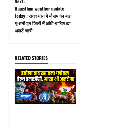
t
Next:
Rajasthan weather update
n
today : राजस्थान में मौसम का बड़ा
यू-टर्न! इन जिलों में आंधी-बारिश का
a
अलर्ट जारी
v
i
RELATED STORIES
g
a
t
स्वास्थ्य
i
o
WHO Ebola Emergency Alert
: WHO ने बजाई खतरे की घंटी!
n
इबोला को घोषित किया ग्लोबल