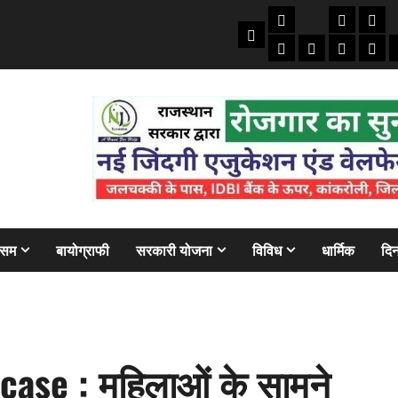
तकनीकी
क्राइम/हाद
फाइने
Home
ऑटो
मोबाइल
अजब गज
बैंक
ौसम
बायोग्राफी
सरकारी योजना
विविध
धार्मिक
दिन
ase : महिलाओं के सामने