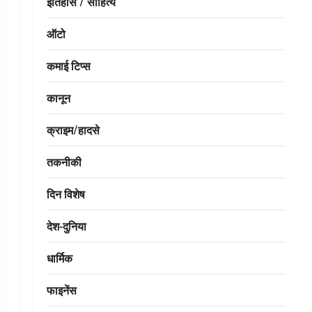
इतिहास / साहित्य
ऑटो
कमाई टिप्स
कानून
क्राइम/हादसे
तकनीकी
दिन विशेष
देश-दुनिया
धार्मिक
फाइनेंस