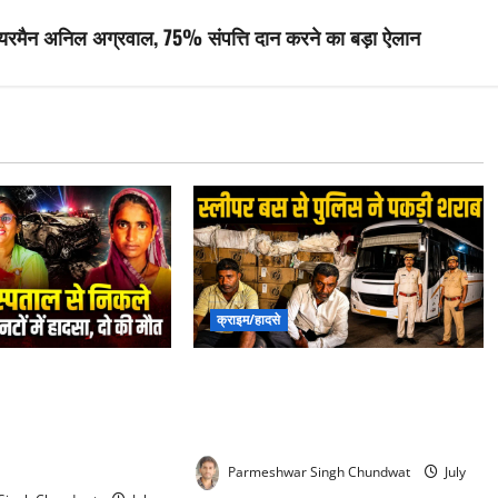
प चेयरमैन अनिल अग्रवाल, 75% संपत्ति दान करने का बड़ा ऐलान
क्राइम/हादसे
 Accident : देवरानी
Liquor Smuggling in rajsamand :
ें भर्ती कराकर लौट रही
स्लीपर बस के सीक्रेट बॉक्स में छिपा
सहयोगिनी की दर्दनाक
शराब तस्करी, पुलिस ने पकड़ा जखीरा
Parmeshwar Singh Chundwat
July