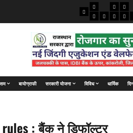
तकनीकी
क्राइम/हाद
फाइने
Home
ऑटो
मोबाइल
अजब गज
बैंक
ौसम
बायोग्राफी
सरकारी योजना
विविध
धार्मिक
दिन
ules : बैंक ने डिफॉल्टर