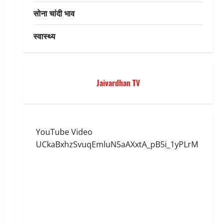
सोना चांदी भाव
स्वास्थ्य
Jaivardhan TV
YouTube Video
UCkaBxhzSvuqEmluN5aAXxtA_pB5i_1yPLrM