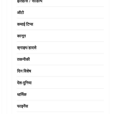
इतिहास / साहित्य
ऑटो
कमाई टिप्स
कानून
क्राइम/हादसे
तकनीकी
दिन विशेष
देश-दुनिया
धार्मिक
फाइनेंस