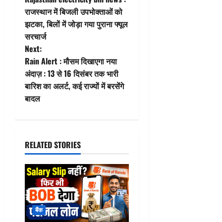
o
राजस्थान में बिजली उपभोक्ताओं को
झटका, बिलों में जोड़ा गया पुराना फ्यूल
s
सरचार्ज
t
Next:
Rain Alert : मौसम दिखाएगा नया
n
अंदाज़ : 13 से 16 दिसंबर तक भारी
बारिश का अलर्ट, कई राज्यों में बरसेंगे
a
बादल
v
i
RELATED STORIES
g
a
t
बैंक
i