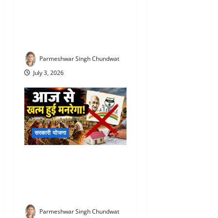
PM Vishwakarma Yojana :
रोज ₹500 दे रही सरकार! जानिए
किसे और कितने दिनों तक मिलेगा
स्टाइपेंड
Parmeshwar Singh Chundwat
July 3, 2026
सरकारी योजना
VBG Ramji Scheme 2026 :
आज से खत्म हुई मनरेगा! अब पूरे
देश में लागू होगी ‘वीबी-जी रामजी’
योजना, जानिए क्या-क्या बदला
Parmeshwar Singh Chundwat