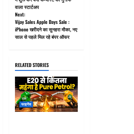
s
वाला स्टार्टअप
t
Next:
Vijay Sales Apple Days Sale :
n
iPhone खरीदने का सुनहरा मौका, नए
साल से पहले मिल रहे बंपर ऑफर
a
v
i
RELATED STORIES
g
a
t
फाइनेंस
i
Pure Petrol Price : E20
o
पेट्रोल छोड़कर प्योर पेट्रोल