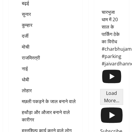
बढ़ई
चारभुजा
सुनार
धाम में 20
कुम्हार
साल के
पार्किंग ठेके
दर्जी
का विरोध
मोची
#charbhujam
#parking
राजमिस्त्री
#jaivardhann
नाई
धोबी
लोहार
Load
More...
मछली पकड़ने के जाल बनाने वाले
हथौड़ा और औजार बनाने वाले
कारीगर
हस्तशिल्प कार्य करने वाले लोग
Subscribe