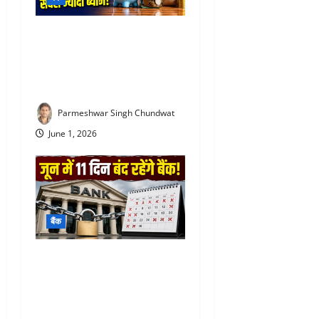
SBI special FD interest rates
: SBI की इस FD में मिल रहा
सबसे ज्यादा ब्याज! निवेश से पहले
जरूर जान लें
Parmeshwar Singh Chundwat
June 1, 2026
बैंक
Bank Holiday June 2026 :
जून में 11 दिन बंद रहेंगे बैंक, घर
से निकलने से पहले जरूर देख लें
छुट्टियों की पूरी सूची