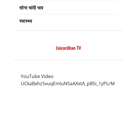
सोना चांदी भाव
स्वास्थ्य
Jaivardhan TV
YouTube Video
UCkaBxhzSvuqEmluN5aAXxtA_pB5i_1yPLrM