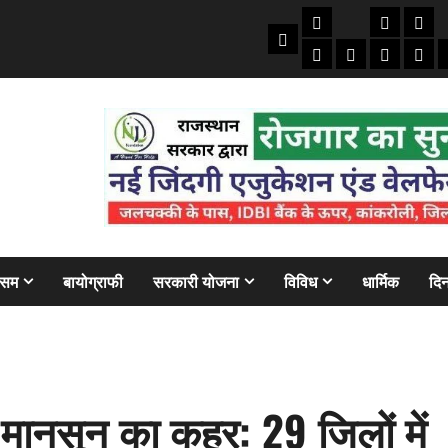
तकनीकी
क्राइम/हाद
फाइने
Home
ऑटो
मोबाइल
अजब गज
बैंक
ौसम
बायोग्राफी
सरकारी योजना
विविध
धार्मिक
दिन
 मानसून का कहर: 29 जिलों में