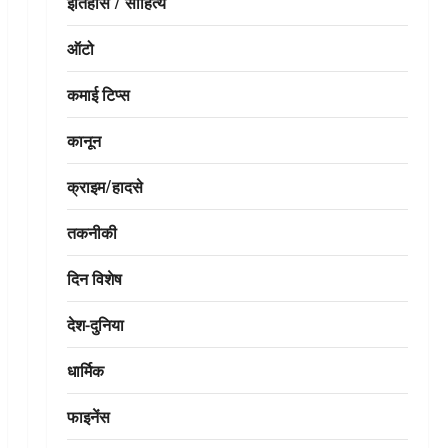
इतिहास / साहित्य
ऑटो
कमाई टिप्स
कानून
क्राइम/हादसे
तकनीकी
दिन विशेष
देश-दुनिया
धार्मिक
फाइनेंस