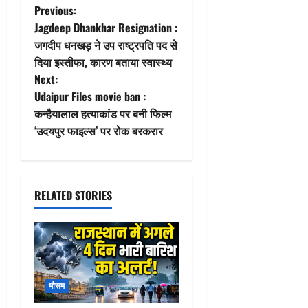
P
Previous:
Jagdeep Dhankhar Resignation :
o
जगदीप धनखड़ ने उप राष्ट्रपति पद से
दिया इस्तीफा, कारण बताया स्वास्थ्य
s
Next:
t
Udaipur Files movie ban :
कन्हैयालाल हत्याकांड पर बनी फिल्म
n
‘उदयपुर फाइल्स’ पर रोक बरकरार
a
v
RELATED STORIES
i
g
a
मौसम
t