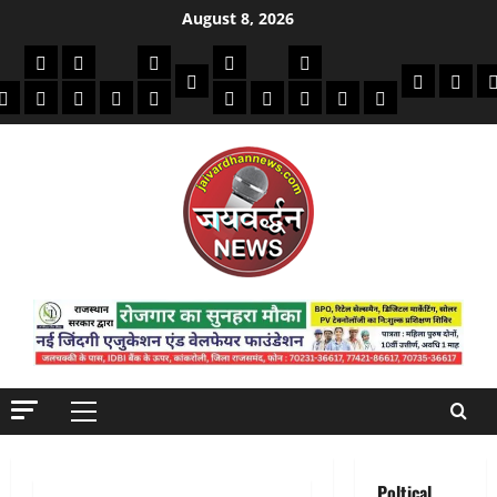
Skip
August 8, 2026
to
की
क्राइम/हादसे
फाइनेंस
मौसम
सरकारी योजना
विविध
content
बायोग्राफी
धार्मिक
दिन व
क
मोबाइल
अजब गजब
बैंक
कमाई टिप्स
स्वास्थ्य
शिक्षा
भर्ती
देश-दुनिया
इतिहास / साहित्य
Jaivardhan TV
Primary
Menu
Poltical