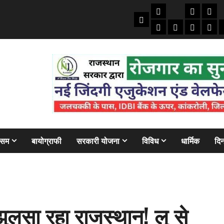
तकनीकी
क्राइम/हाद
फाइने
Home
ऑटो
मोबाइल
अजब गज
बैंक
ौसम
बायोग्राफी
सरकारी योजना
विविध
धार्मिक
दिन
लसा रहा राजस्थान! लू से