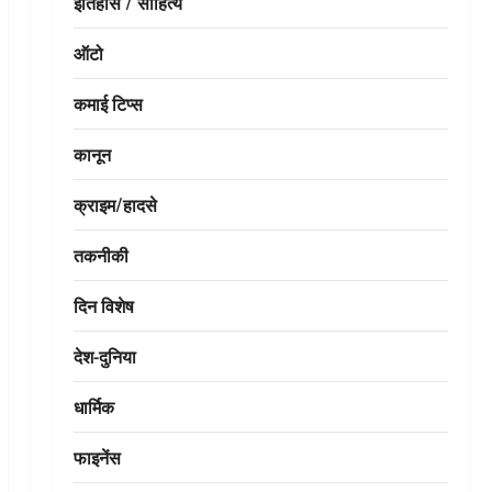
इतिहास / साहित्य
ऑटो
कमाई टिप्स
कानून
क्राइम/हादसे
तकनीकी
दिन विशेष
देश-दुनिया
धार्मिक
फाइनेंस