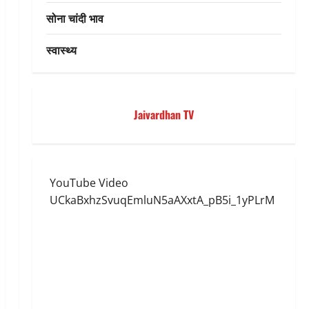
सोना चांदी भाव
स्वास्थ्य
Jaivardhan TV
YouTube Video
UCkaBxhzSvuqEmluN5aAXxtA_pB5i_1yPLrM