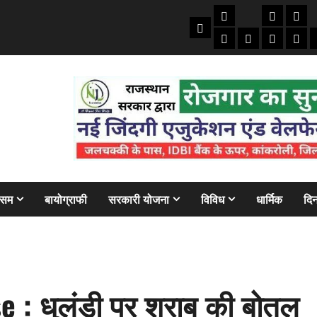
तकनीकी
क्राइम/हाद
फाइने
Home
ऑटो
मोबाइल
अजब गज
बैंक
ौसम
बायोग्राफी
सरकारी योजना
विविध
धार्मिक
दिन
: धुलंडी पर शराब की बोतल