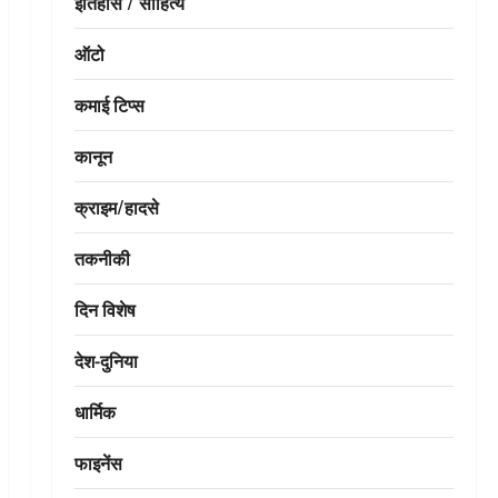
इतिहास / साहित्य
ऑटो
कमाई टिप्स
कानून
क्राइम/हादसे
तकनीकी
दिन विशेष
देश-दुनिया
धार्मिक
फाइनेंस