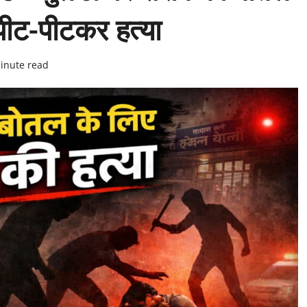
पीट-पीटकर हत्या
inute read