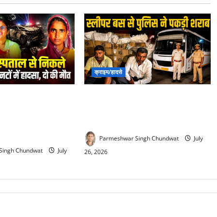
क्राइम/हादसे
 Accident : देवरानी
Liquor Smuggling in rajsamand :
ें भर्ती कराकर लौट रही
स्लीपर बस के सीक्रेट बॉक्स में छिपा
सहयोगिनी की दर्दनाक
शराब तस्करी, पुलिस ने पकड़ा जखीरा
Parmeshwar Singh Chundwat
July
Singh Chundwat
July
26, 2026