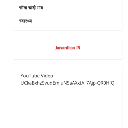
सोना चांदी भाव
स्वास्थ्य
Jaivardhan TV
YouTube Video
UCkaBxhzSvuqEmluN5aAXxtA_7Ajp-QR0HfQ