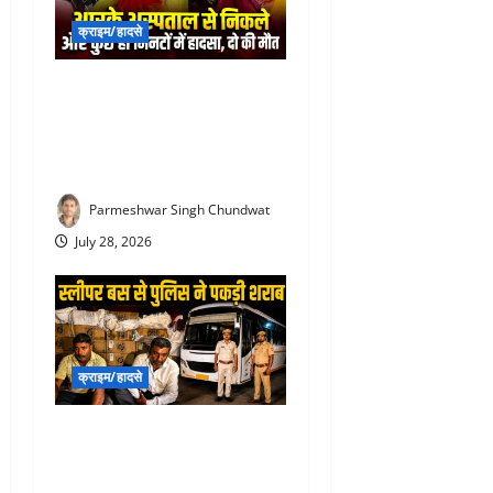
क्राइम/हादसे
Rajsamand Road Accident :
देवरानी को RK अस्पताल में भर्ती
कराकर लौट रही जेठानी और
आशा सहयोगिनी की दर्दनाक मौत
Parmeshwar Singh Chundwat
July 28, 2026
क्राइम/हादसे
Liquor Smuggling in
rajsamand : स्लीपर बस के
सीक्रेट बॉक्स में छिपा शराब