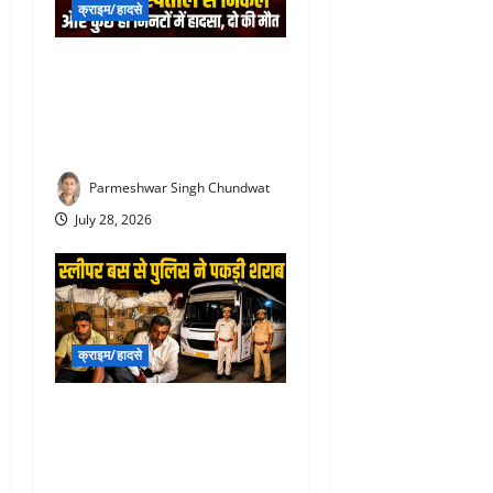
क्राइम/हादसे
Rajsamand Road Accident :
देवरानी को RK अस्पताल में भर्ती
कराकर लौट रही जेठानी और
आशा सहयोगिनी की दर्दनाक मौत
Parmeshwar Singh Chundwat
July 28, 2026
क्राइम/हादसे
Liquor Smuggling in
rajsamand : स्लीपर बस के
सीक्रेट बॉक्स में छिपा शराब