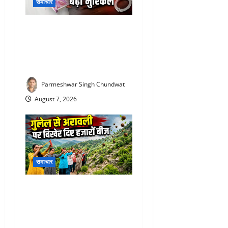
समाचार
Rajiv Garg Bribery Case : 3
लाख की रिश्वत लेते पकड़ा गया
अफसर, अब एसीबी ने कोर्ट में पेश
की चार्जशीट
Parmeshwar Singh Chundwat
August 7, 2026
समाचार
Aravalli Seed Ball Campaign
: राजसमंद की महिलाओं ने कर
दिखाया कमाल, गुलेल से दुर्गम
पहाड़ियों पर बो दी हरियाली