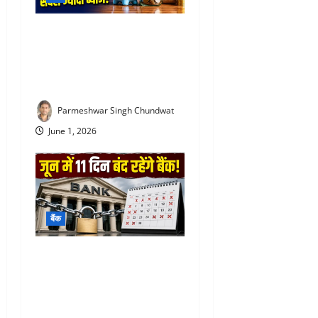
SBI special FD interest rates
: SBI की इस FD में मिल रहा
सबसे ज्यादा ब्याज! निवेश से पहले
जरूर जान लें
Parmeshwar Singh Chundwat
June 1, 2026
बैंक
Bank Holiday June 2026 :
जून में 11 दिन बंद रहेंगे बैंक, घर
से निकलने से पहले जरूर देख लें
छुट्टियों की पूरी सूची