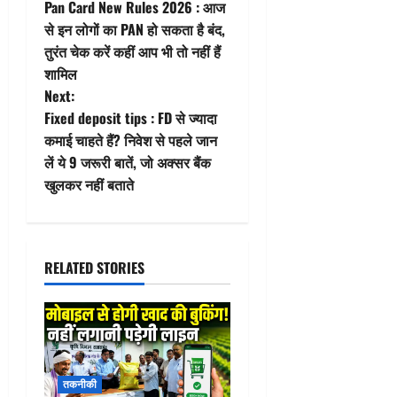
Pan Card New Rules 2026 : आज
o
से इन लोगों का PAN हो सकता है बंद,
तुरंत चेक करें कहीं आप भी तो नहीं हैं
s
शामिल
t
Next:
Fixed deposit tips : FD से ज्यादा
n
कमाई चाहते हैं? निवेश से पहले जान
लें ये 9 जरूरी बातें, जो अक्सर बैंक
a
खुलकर नहीं बताते
v
i
RELATED STORIES
g
a
t
तकनीकी