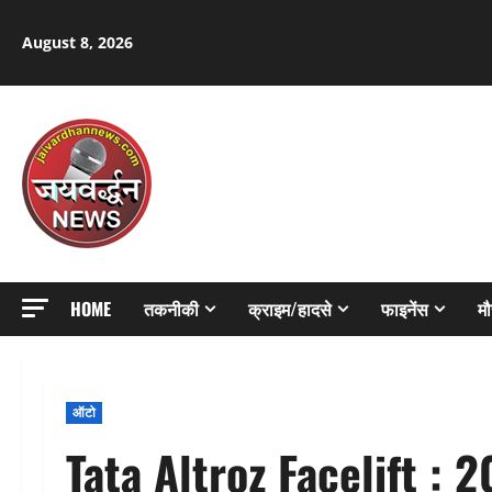
Skip
to
August 8, 2026
content
HOME
तकनीकी
क्राइम/हादसे
फाइनेंस
म
ऑटो
Tata Altroz Facelift : 