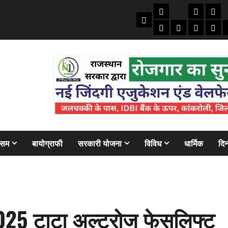
तकनीकी
क्राइम/हाद
फाइने
Home
ऑटो
मोबाइल
अजब गज
बैंक
ौसम
बायोग्राफी
सरकारी योजना
विविध
धार्मिक
दिन
2025 टाटा अल्ट्रोज फेसलिफ्ट