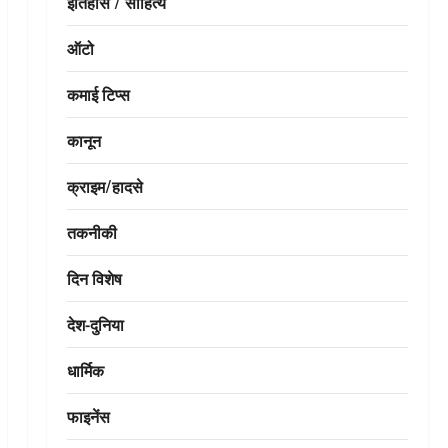
इतिहास / साहित्य
ऑटो
कमाई टिप्स
कानून
क्राइम/हादसे
तकनीकी
दिन विशेष
देश-दुनिया
धार्मिक
फाइनेंस