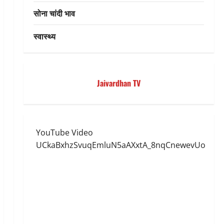
सोना चांदी भाव
स्वास्थ्य
Jaivardhan TV
YouTube Video
UCkaBxhzSvuqEmluN5aAXxtA_8nqCnewevUo