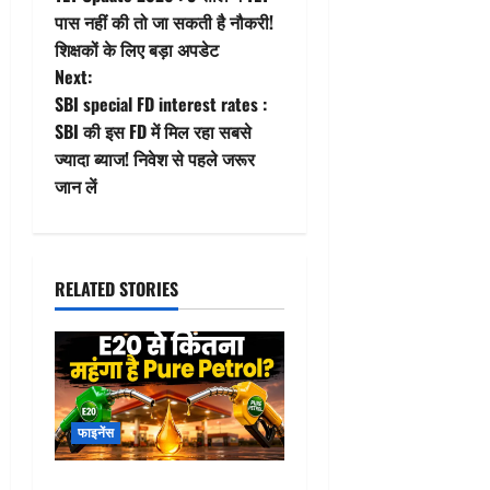
o
पास नहीं की तो जा सकती है नौकरी!
शिक्षकों के लिए बड़ा अपडेट
s
Next:
t
SBI special FD interest rates :
SBI की इस FD में मिल रहा सबसे
n
ज्यादा ब्याज! निवेश से पहले जरूर
जान लें
a
v
i
RELATED STORIES
g
a
t
फाइनेंस
i
Pure Petrol Price : E20