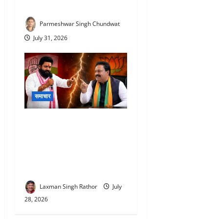
1 गंभीर घायल
Parmeshwar Singh Chundwat
July 31, 2026
समाचार
Kumbhalgarh Political
Controversy : कुंभलगढ़ में
पोस्टर किसने जलाया ? :
कांग्रेस-भाजपा में छिड़ी जुबानी
जंग, आरोप-प्रत्यारोप तेज
Laxman Singh Rathor
July
28, 2026