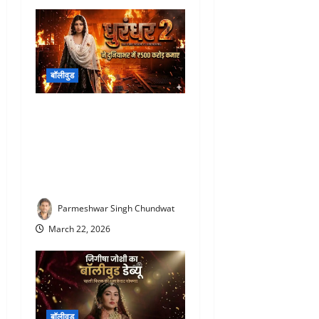
बॉलीवुड
Dhurandhar 2 box office
collection : धुरंधर 2 ने
दुनियाभर में पार किए ₹500
करोड़, तीसरे दिन ₹113 करोड़ की
कमाई
Parmeshwar Singh Chundwat
March 22, 2026
बॉलीवुड