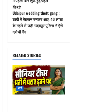
में पहली बार शुरू हुई पहल
t
Next:
Udaipur wedding theft gang :
n
शादी में मेहमान बनकर आए, 40 लाख
के गहने ले उड़े! उदयपुर पुलिस ने ऐसे
a
दबोची गैंग
v
i
RELATED STORIES
g
a
t
भर्ती
i
o
RPSC Senior Teacher
Vacancy 2026 : सीनियर टीचर