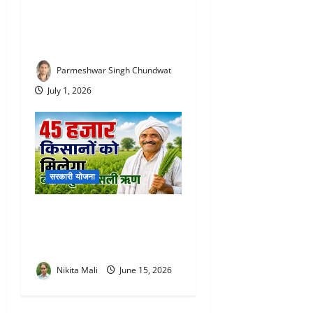
आज से खत्म हुई मनरेगा! अब पूरे
देश में लागू होगी ‘वीबी-जी रामजी’
योजना, जानिए क्या-क्या बदला
Parmeshwar Singh Chundwat
July 1, 2026
सरकारी योजना
Interest-Free Crop Loan : 45
हजार किसानों को मिलेगा ब्याज
मुक्त फसली ऋण
Nikita Mali
June 15, 2026