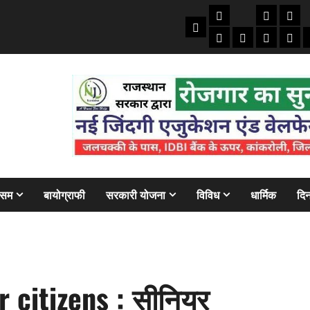
तकनीकी
क्राइम/हाद
फाइने
Home
ऑटो
मोबाइल
अजब गज
बैंक
ौसम
बायोग्राफी
सरकारी योजना
विविध
धार्मिक
दिन
 citizens : सीनियर