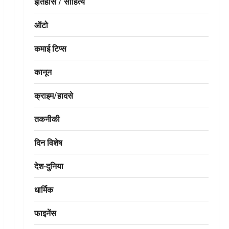
इतिहास / साहित्य
ऑटो
कमाई टिप्स
कानून
क्राइम/हादसे
तकनीकी
दिन विशेष
देश-दुनिया
धार्मिक
फाइनेंस