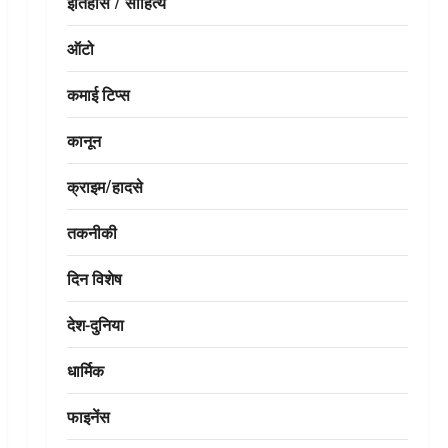
इतिहास / साहित्य
ऑटो
कमाई टिप्स
कानून
क्राइम/हादसे
तकनीकी
दिन विशेष
देश-दुनिया
धार्मिक
फाइनेंस