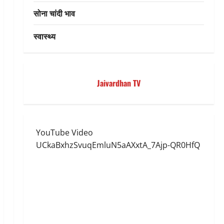
सोना चांदी भाव
स्वास्थ्य
Jaivardhan TV
YouTube Video
UCkaBxhzSvuqEmluN5aAXxtA_7Ajp-QR0HfQ