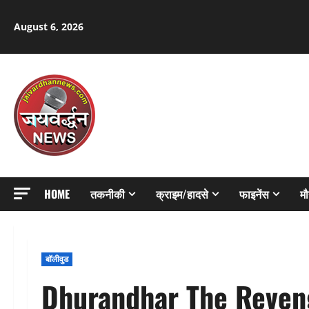
Skip
to
August 6, 2026
content
HOME
तकनीकी
क्राइम/हादसे
फाइनेंस
म
बॉलीवुड
Dhurandhar The Revenge