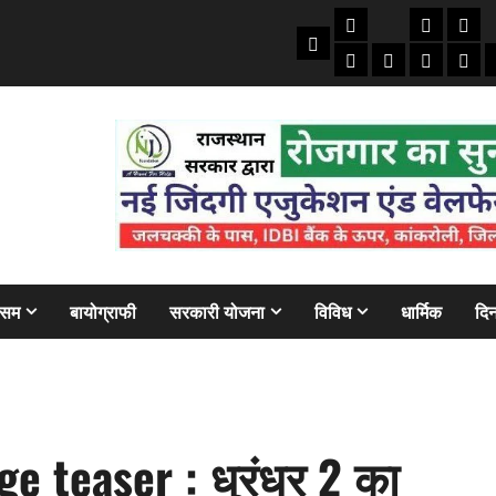
तकनीकी
क्राइम/हाद
फाइने
Home
ऑटो
मोबाइल
अजब गज
बैंक
ौसम
बायोग्राफी
सरकारी योजना
विविध
धार्मिक
दिन
 teaser : धुरंधर 2 का